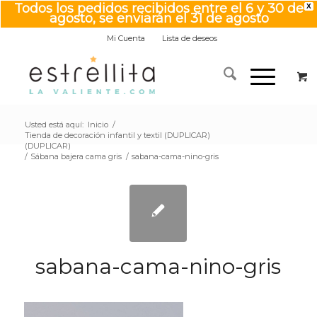
Todos los pedidos recibidos entre el 6 y 30 de
X
agosto, se enviarán el 31 de agosto
Mi Cuenta
Lista de deseos
Usted está aquí:
Inicio
/
Tienda de decoración infantil y textil (DUPLICAR)
(DUPLICAR)
/
Sábana bajera cama gris
/
sabana-cama-nino-gris
sabana-cama-nino-gris