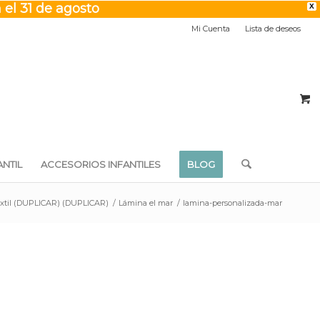
 el 31 de agosto
X
Mi Cuenta
Lista de deseos
NTIL
ACCESORIOS INFANTILES
BLOG
textil (DUPLICAR) (DUPLICAR)
/
Lámina el mar
/
lamina-personalizada-mar