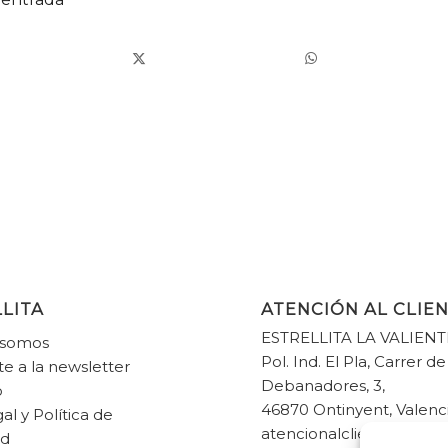
LITA
ATENCIÓN AL CLIE
ESTRELLITA LA VALIENT
 somos
Pol. Ind. El Pla, Carrer de
te a la newsletter
Debanadores, 3,
o
46870 Ontinyent, Valenc
al y Política de
atencionalcliente@estrel
ad