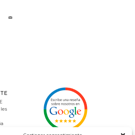
NTE
E
 les
ia
litalavaliente.com