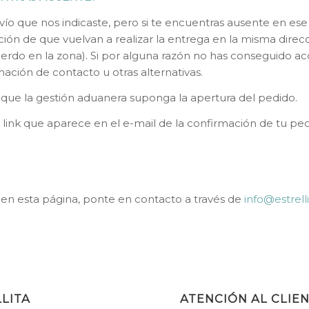
nvío que nos indicaste, pero si te encuentras ausente en e
pción de que vuelvan a realizar la entrega en la misma dire
uerdo en la zona). Si por alguna razón no has conseguido a
mación de contacto u otras alternativas.
le que la gestión aduanera suponga la apertura del pedido.
l link que aparece en el e-mail de la confirmación de tu ped
 en esta página, ponte en contacto a través de
info@estrell
LITA
ATENCIÓN AL CLIE