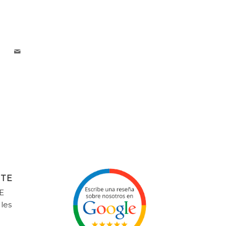
NTE
E
 les