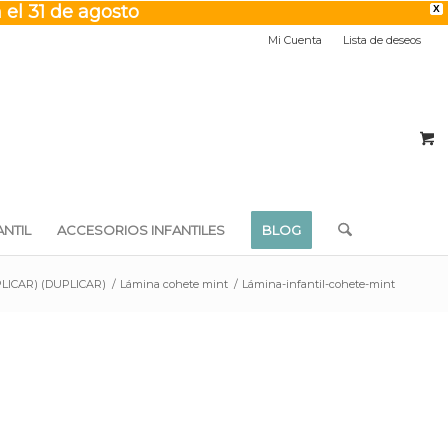
 el 31 de agosto
X
Mi Cuenta
Lista de deseos
NTIL
ACCESORIOS INFANTILES
BLOG
DUPLICAR) (DUPLICAR)
/
Lámina cohete mint
/
Lámina-infantil-cohete-mint