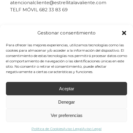
atencionalcliente@estrellitalavaliente.com
TELF MÓVIL 682 33 83 69
Gestionar consentimiento
Para ofrecer las mejores experiencias, utilizamos tecnologías como las
cookies para almacenar y/o acceder a la información del dispositivo. El
consentimiento de estas tecnologías nos permitirá procesar datos como
el comportamiento de navegación o las identificaciones únicas en este
sitio. No consentir o retirar el consentimiento, puede afectar
negativamente a ciertas características y funciones.
Aceptar
Denegar
Ver preferencias
© Copyright - Estrellita la Valiente - 2023 -
info@estrellitalavaliente.com
-
Desarrollo Web por
B2B activa
.
Política de Cookies
Aviso Legal
Aviso Legal