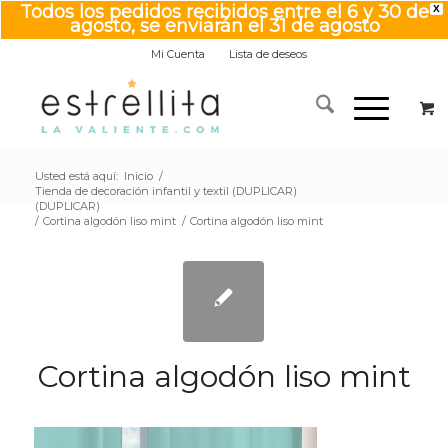
Todos los pedidos recibidos entre el 6 y 30 de
X
agosto, se enviarán el 31 de agosto
Mi Cuenta
Lista de deseos
Usted está aquí:
Inicio
/
Tienda de decoración infantil y textil (DUPLICAR)
(DUPLICAR)
/
Cortina algodón liso mint
/
Cortina algodón liso mint
Cortina algodón liso mint