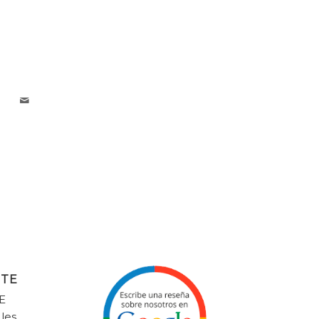
NTE
E
 les