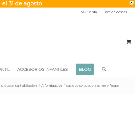
 el 31 de agosto
X
Mi Cuenta
Lista de deseos
NTIL
ACCESORIOS INFANTILES
BLOG
 preparar su habitación
/
Alfombras vinílicas que se pueden barrer y fregar