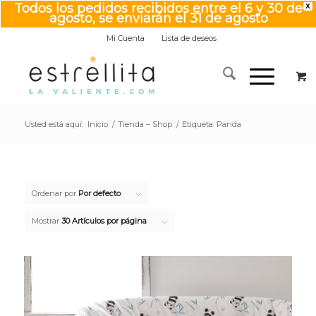
Todos los pedidos recibidos entre el 6 y 30 de
X
agosto, se enviarán el 31 de agosto
Mi Cuenta
Lista de deseos
Usted está aquí:
Inicio
/
Tienda – Shop
/
Etiqueta: Panda
Ordenar por
Por defecto
Mostrar
30 Artículos por página