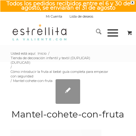
Todos los pedidos recibidos entre el 6 y 30 de
X
agosto, se enviarán el 31 de agosto
Mi Cuenta
Lista de deseos
Usted está aquí:
Inicio
/
Tienda de decoración infantil y textil (DUPLICAR)
(DUPLICAR)
/
Cómo introducir la fruta al bebé: guía completa para empezar
con seguridad
/
Mantel-cohete-con-fruta
Mantel-cohete-con-fruta