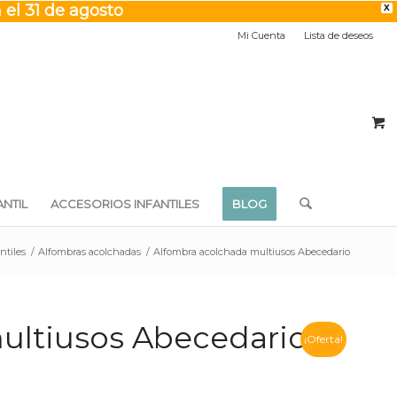
 el 31 de agosto
X
Mi Cuenta
Lista de deseos
NTIL
ACCESORIOS INFANTILES
BLOG
ntiles
/
Alfombras acolchadas
/
Alfombra acolchada multiusos Abecedario
ultiusos Abecedario
¡Oferta!