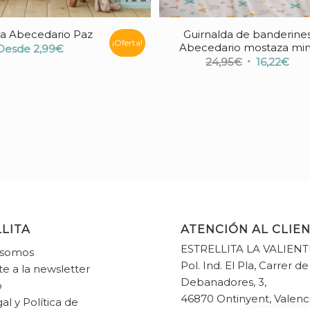
a Abecedario Paz
Guirnalda de banderine
¡Oferta!
Abecedario mostaza min
Desde
2,99
€
El
El
24,95
€
16,22
€
precio
pre
original
act
era:
es:
24,95€.
16,2
LITA
ATENCIÓN AL CLIE
ESTRELLITA LA VALIENT
 somos
Pol. Ind. El Pla, Carrer de
te a la newsletter
Debanadores, 3,
o
46870 Ontinyent, Valenc
al y Política de