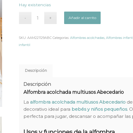
precio
precio
Hay existencias
original
actual
era:
es:
Añadir al carrito
36,95€.
24,02€.
SKU:
AAM221129ABC
Categorías:
Alfombras acolchadas
,
Alfombras infanti
infantil
Descripción
Descripción
Alfombra acolchada multiusos Abecedario
La
alfombra acolchada multiusos Abecedario
d
decorativo ideal para
bebés y niños pequeños
. 
perfecta para jugar, descansar o acompañar las 
Usos y funciones de la alfombra