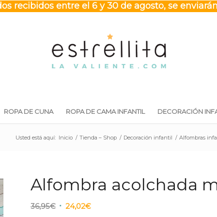
os recibidos entre el 6 y 30 de agosto, se enviarán
ROPA DE CUNA
ROPA DE CAMA INFANTIL
DECORACIÓN INFA
Usted está aquí:
Inicio
/
Tienda – Shop
/
Decoración infantil
/
Alfombras infa
Alfombra acolchada m
El
El
36,95
€
24,02
€