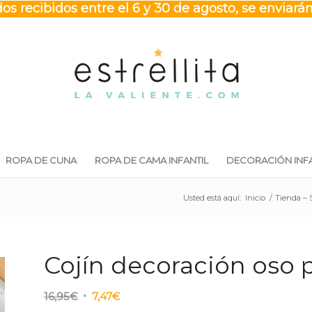
os recibidos entre el 6 y 30 de agosto, se enviarán
ROPA DE CUNA
ROPA DE CAMA INFANTIL
DECORACIÓN INFA
Usted está aquí:
Inicio
/
Tienda –
Cojín decoración oso 
El
El
16,95
€
7,47
€