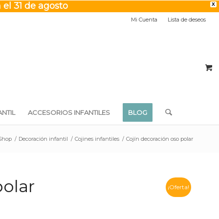
 el 31 de agosto
X
Mi Cuenta
Lista de deseos
NTIL
ACCESORIOS INFANTILES
BLOG
 Shop
/
Decoración infantil
/
Cojines infantiles
/
Cojín decoración oso polar
polar
¡Oferta!