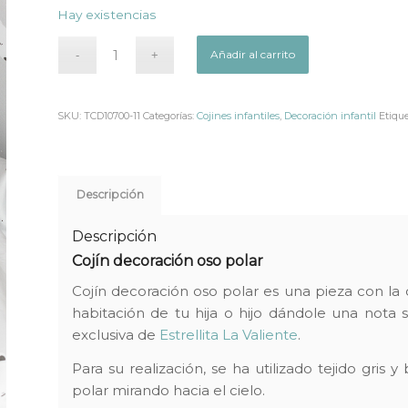
precio
precio
Hay existencias
original
actual
era:
es:
Añadir al carrito
16,95€.
7,47€.
SKU:
TCD10700-11
Categorías:
Cojines infantiles
,
Decoración infantil
Etique
Descripción
Descripción
Cojín decoración oso polar
Cojín decoración oso polar es una pieza con l
habitación de tu hija o hijo dándole una nota s
exclusiva de
Estrellita La Valiente
.
Para su realización, se ha utilizado tejido gris 
polar mirando hacia el cielo.