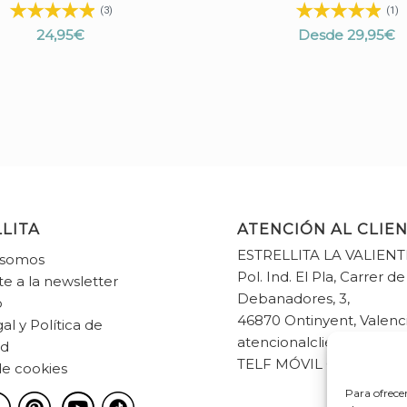
5.00
(3)
(1)
24,95
€
Desde
29,95
€
LITA
ATENCIÓN AL CLIE
ESTRELLITA LA VALIENT
 somos
Pol. Ind. El Pla, Carrer de
te a la newsletter
Debanadores, 3,
o
46870 Ontinyent, Valenc
al y Política de
atencionalcliente@estrel
ad
TELF MÓVIL 682 33 83 6
de cookies
Para ofrece