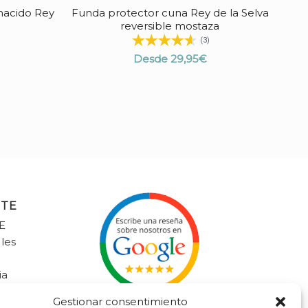
nacido Rey
Funda protector cuna Rey de la Selva
reversible mostaza
(3)
Desde
29,95
€
NTE
E
 les
ia
litalavaliente.com
Gestionar consentimiento
9