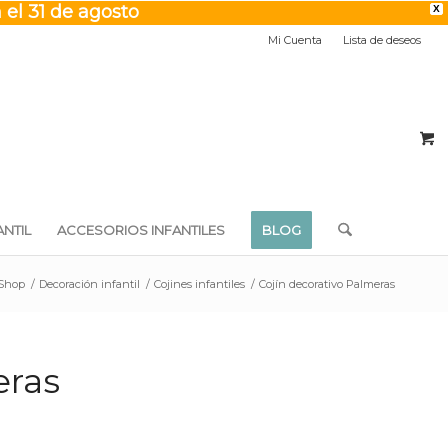
 el 31 de agosto
X
Mi Cuenta
Lista de deseos
NTIL
ACCESORIOS INFANTILES
BLOG
 Shop
/
Decoración infantil
/
Cojines infantiles
/
Cojín decorativo Palmeras
eras