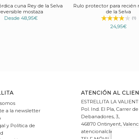
rdica cuna Rey de la Selva
Rulo protector para recién 
reversible mostaza
de la Selva
Desde
48,95
€
(1)
24,95
€
LITA
ATENCIÓN AL CLIE
ESTRELLITA LA VALIENT
 somos
Pol. Ind. El Pla, Carrer de
te a la newsletter
Debanadores, 3,
o
46870 Ontinyent, Valenc
al y Política de
atencionalcliente@estrel
ad
TELF MÓVIL 682 33 83 6