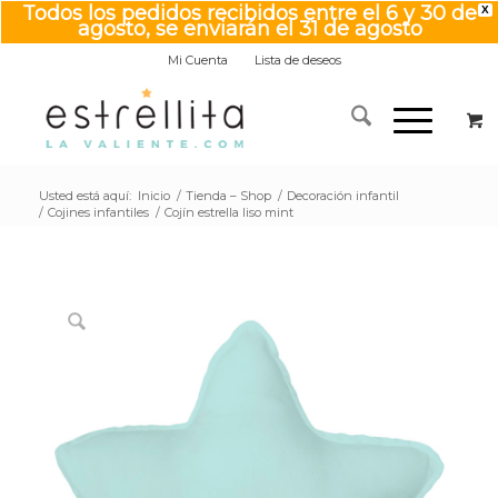
Todos los pedidos recibidos entre el 6 y 30 de
X
agosto, se enviarán el 31 de agosto
Mi Cuenta
Lista de deseos
Usted está aquí:
Inicio
/
Tienda – Shop
/
Decoración infantil
/
Cojines infantiles
/
Cojín estrella liso mint