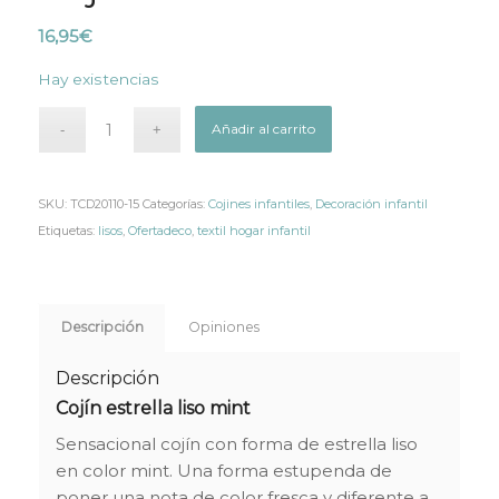
16,95
€
Hay existencias
Añadir al carrito
SKU:
TCD20110-15
Categorías:
Cojines infantiles
,
Decoración infantil
Etiquetas:
lisos
,
Ofertadeco
,
textil hogar infantil
Descripción
Opiniones
Descripción
Cojín estrella liso mint
Sensacional cojín con forma de estrella liso
en color mint. Una forma estupenda de
poner una nota de color fresca y diferente a