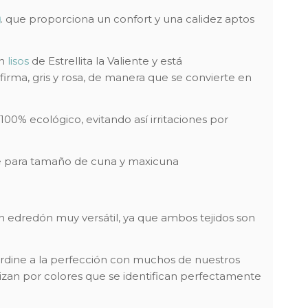
g
. que proporciona un confort y una calidez aptos
ón
lisos
de Estrellita la Valiente y está
firma, gris y rosa, de manera que se convierte en
00% ecológico, evitando así irritaciones por
ble para tamaño de cuna y maxicuna
un edredón muy versátil, ya que ambos tejidos son
oordine a la perfección con muchos de nuestros
rizan por colores que se identifican perfectamente