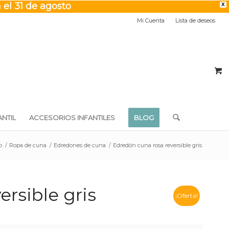
 el 31 de agosto
X
Mi Cuenta
Lista de deseos
NTIL
ACCESORIOS INFANTILES
BLOG
p
/
Ropa de cuna
/
Edredones de cuna
/
Edredón cuna rosa reversible gris
rsible gris
¡Oferta!