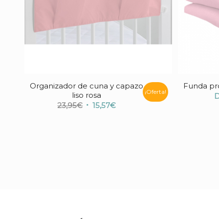
Organizador de cuna y capazo
Funda pro
¡Oferta!
liso rosa
El
El
23,95
€
15,57
€
precio
precio
original
actual
era:
es:
23,95€.
15,57€.