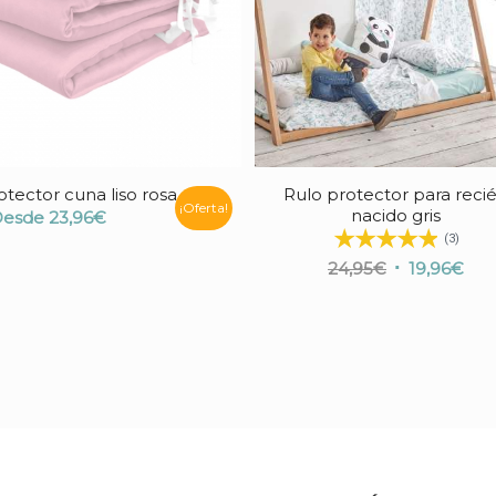
tector cuna liso rosa
Rulo protector para reci
2.00
¡Oferta!
nacido gris
Desde
23,96
€
(3)
El
El
24,95
€
19,96
€
precio
pre
original
act
era:
es:
24,95€.
19,