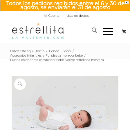
Todos los pedidos recibidos entre el 6 y 30 de
X
agosto, se enviarán el 31 de agosto
Mi Cuenta
Lista de deseos
Usted está aquí:
Inicio
/
Tienda – Shop
/
Accesorios infantiles
/
Fundas cambiador bebé
/
Funda colchoneta cambiador bebé Noche estrellada mostaza