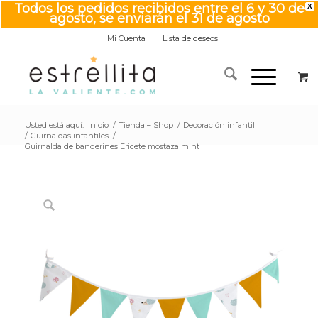
Todos los pedidos recibidos entre el 6 y 30 de
X
agosto, se enviarán el 31 de agosto
Mi Cuenta
Lista de deseos
Usted está aquí:
Inicio
/
Tienda – Shop
/
Decoración infantil
/
Guirnaldas infantiles
/
Guirnalda de banderines Ericete mostaza mint