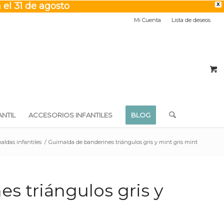
 el 31 de agosto
X
Mi Cuenta
Lista de deseos
NTIL
ACCESORIOS INFANTILES
BLOG
aldas infantiles
/
Guirnalda de banderines triángulos gris y mint gris mint
s triángulos gris y