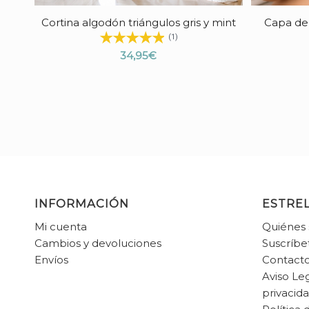
Cortina algodón triángulos gris y mint
Capa de 
5.00
(1)
34,95
€
INFORMACIÓN
ESTREL
Mi cuenta
Quiénes
Cambios y devoluciones
Suscríbe
Envíos
Contact
Aviso Leg
privacid