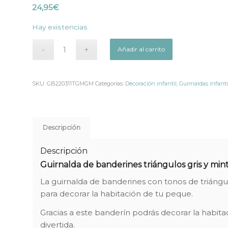
24,95
€
Hay existencias
Añadir al carrito
SKU:
GB220311TGMGM
Categorías:
Decoración infantil
,
Guirnaldas infanti
Descripción
Descripción
Guirnalda de banderines triángulos gris y mint
La guirnalda de banderines con tonos de triángul
para decorar la habitación de tu peque.
Gracias a este banderín podrás decorar la habitaci
divertida.