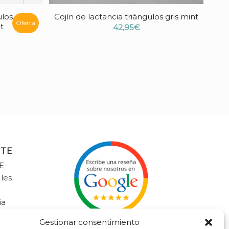
ulos
Cojín de lactancia triángulos gris mint
¡Oferta!
t
42,95
€
NTE
E
 les
ia
litalavaliente.com
Gestionar consentimiento
9