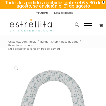
Todos los pedidos recibidos entre el 6 y 30 de
X
agosto, se enviarán el 31 de agosto
Mi Cuenta
Lista de deseos
Usted está aquí:
Inicio
/
Tienda – Shop
/
Ropa de cuna
/
Protectores de cuna
/
Rulo protector para recién nacido Bambú