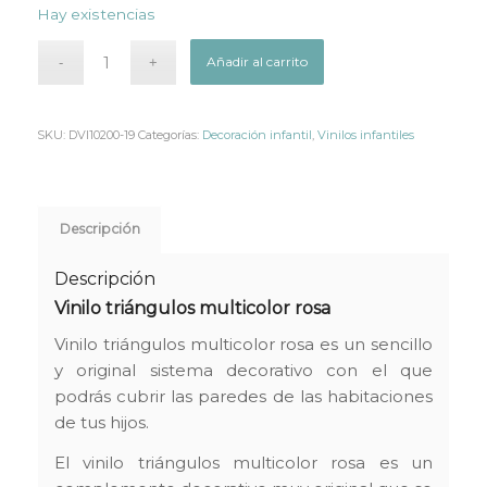
Hay existencias
original
actual
era:
es:
Añadir al carrito
29,95€.
25,46€.
SKU:
DVI10200-19
Categorías:
Decoración infantil
,
Vinilos infantiles
Descripción
Descripción
Vinilo triángulos multicolor rosa
Vinilo triángulos multicolor rosa es un sencillo
y original sistema decorativo con el que
podrás cubrir las paredes de las habitaciones
de tus hijos.
El vinilo triángulos multicolor rosa es un