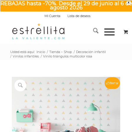
REBAJAS hasta -70%. Desde el 29 de junio al 6 de
X
agosto 2026
Mi Cuenta
Lista de deseos
Usted está aquí:
Inicio
/
Tienda – Shop
/
Decoración infantil
/
Vinilos infantiles
/
Vinilo triángulos multicolor rosa
¡Oferta!