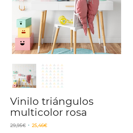
Vinilo triángulos
multicolor rosa
El
El
29,95
€
25,46
€
precio
precio