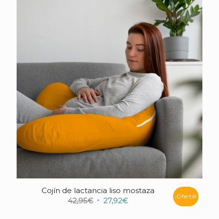
era:
es:
32,95€.
21,42€.
Cojín de lactancia liso mostaza
¡Oferta!
El
El
42,95
€
27,92
€
precio
precio