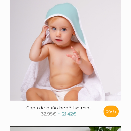
35,95€.
25,15€.
Capa de baño bebé liso mint
¡Oferta!
El
El
32,95
€
21,42
€
precio
precio
original
actual