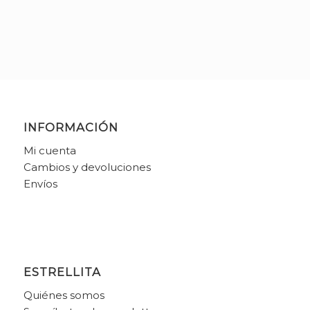
original
actual
era:
es:
42,95€.
27,92€.
INFORMACIÓN
Mi cuenta
Cambios y devoluciones
Envíos
ESTRELLITA
Quiénes somos