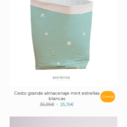
Cesto grande almacenaje mint estrellas
4.25
¡Oferta!
blancas
El
El
35,95
€
25,15
€
precio
precio
original
actual
era:
es: