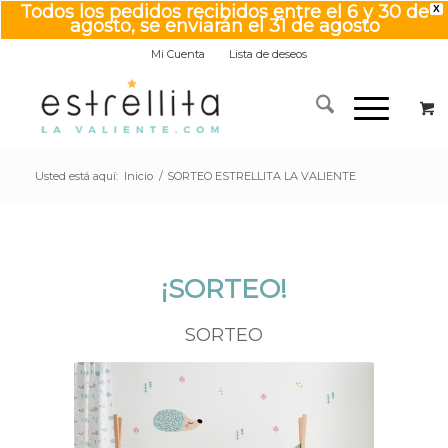
Todos los pedidos recibidos entre el 6 y 30 de
X
agosto, se enviarán el 31 de agosto
Mi Cuenta
Lista de deseos
Usted está aquí:
Inicio
/
SORTEO ESTRELLITA LA VALIENTE
¡SORTEO!
SORTEO