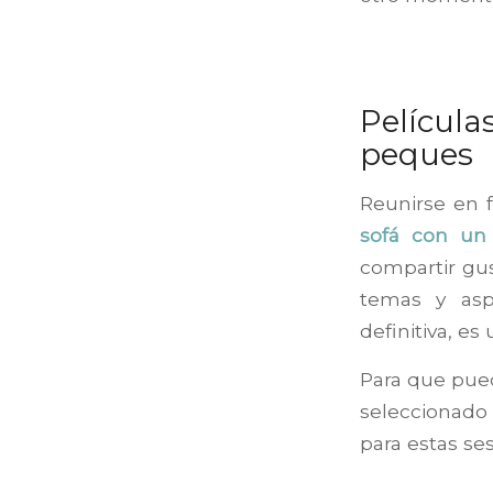
Películ
peques
Reunirse en f
sofá con un
compartir gus
temas y asp
definitiva, e
Para que pued
seleccionado 
para estas se