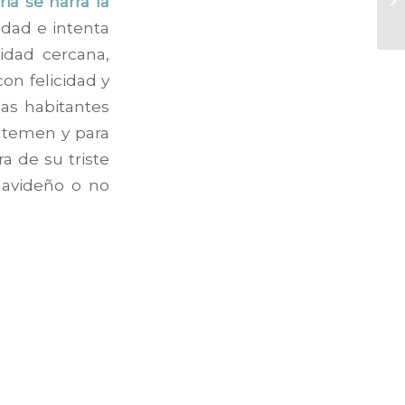
ria se narra la
idad e intenta
idad cercana,
con felicidad y
as habitantes
 temen y para
a de su triste
navideño o no