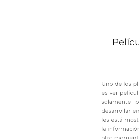
Pelíc
Uno de los p
es ver pelícu
solamente p
desarrollar en
les está most
la informació
otro moment