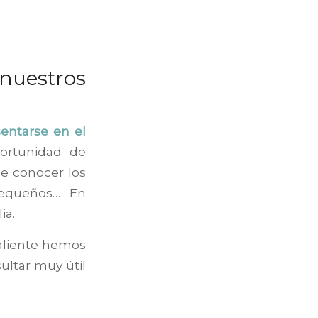
nuestros
ntarse en el
portunidad de
de conocer los
pequeños… En
ia.
Valiente hemos
ultar muy útil