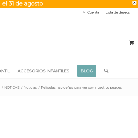
 el 31 de agosto
X
Mi Cuenta
Lista de deseos
NTIL
ACCESORIOS INFANTILES
BLOG
/
NOTICAS
/
Noticias
/
Películas navideñas para ver con nuestros peques