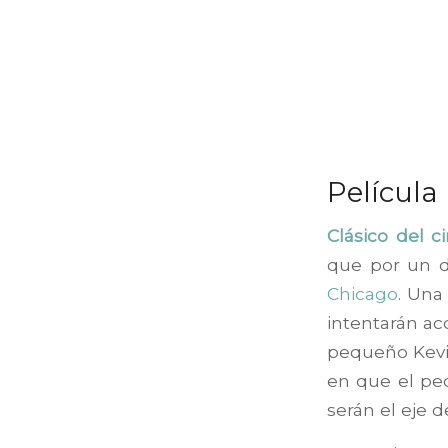
Película
Clásico del ci
que por un d
Chicago
. Una
intentarán ac
pequeño Kevin
en que el pe
serán el eje d