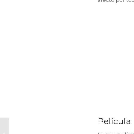
Película
El regalo más top de
la Navidad es nuestra