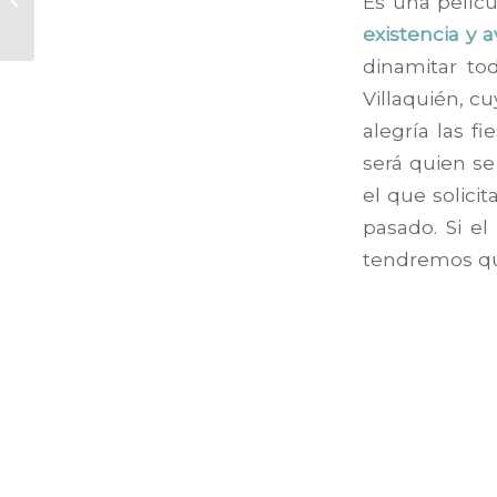
Es una pelícu
mini estrella
existencia y 
personalizable
dinamitar to
Villaquién, c
alegría las 
será quien s
el que solici
pasado. Si e
tendremos que