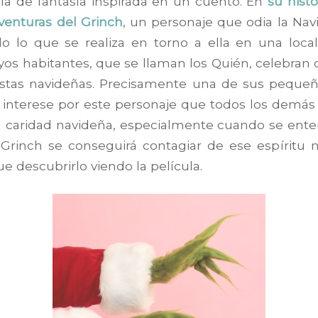
la de fantasía inspirada en un cuento. En
su histo
aventuras del Grinch
, un personaje que odia la Nav
do lo que se realiza en torno a ella en una local
uyos habitantes, que se llaman
los Quién
, celebran 
fiestas navideñas. Precisamente una de sus pequeñ
e interese por este personaje que todos los demás
ta caridad navideña, especialmente cuando se enter
l Grinch se conseguirá contagiar de ese espíritu 
 descubrirlo viendo la película.