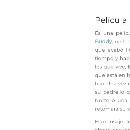
Película 
Es una pelíc
Buddy
, un b
que acabó ll
tiempo y habi
los que vive,
que está en la
hijo. Una vez
su padre,lo q
Norte o una 
retomará su v
El mensaje de
afecto por to