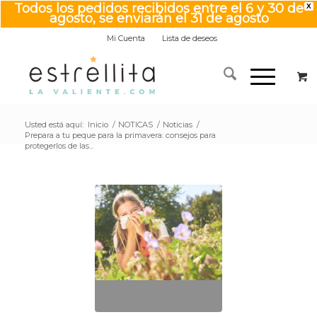
Todos los pedidos recibidos entre el 6 y 30 de
X
agosto, se enviarán el 31 de agosto
Mi Cuenta
Lista de deseos
Usted está aquí:
Inicio
/
NOTICAS
/
Noticias
/
Prepara a tu peque para la primavera: consejos para
protegerlos de las...