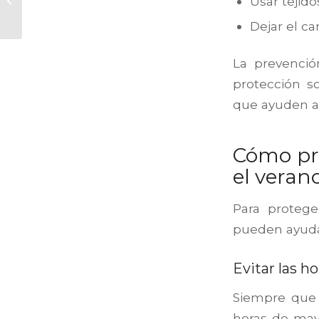
Usar tejido
beneficios reales
Dejar el c
La prevenci
protección so
que ayuden a
Cómo pre
el veran
Para protege
pueden ayudar
Evitar las ho
Siempre que s
horas de mayo