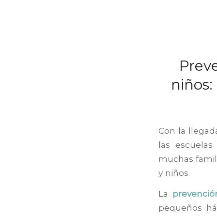
Preve
niños:
Con la llegada
las escuela
muchas famili
y niños.
La
prevenció
pequeños háb