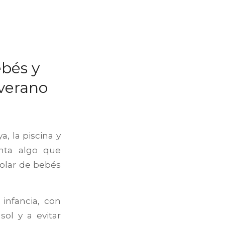
ebés y
 verano
a, la piscina y
nta algo que
solar de bebés
infancia, con
ol y a evitar