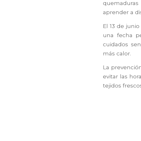
quemaduras s
aprender a di
El 13 de juni
una fecha pe
cuidados sen
más calor.
La prevenció
evitar las hor
tejidos fresco