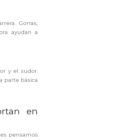
rera. Gorras,
bra ayudan a
r y el sudor.
a parte básica
ortan en
ces pensamos