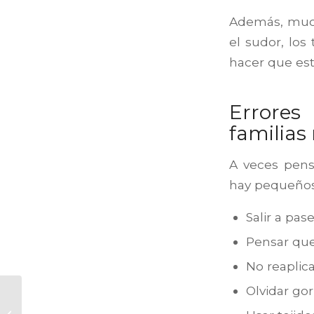
Además, muc
el sudor, los
hacer que es
Errore
familias
A veces pens
hay pequeños
Salir a pas
Pensar que 
No reaplica
Olvidar gor
Cojín de lactancia:
para qué sirve y