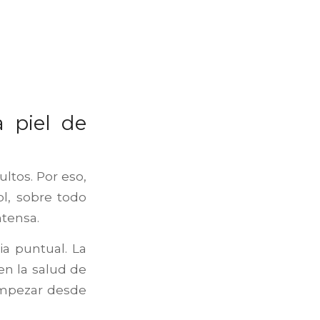
 piel de
ultos. Por eso,
ol, sobre todo
ntensa.
a puntual. La
en la salud de
 empezar desde