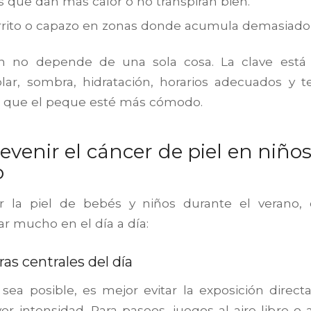
s que dan más calor o no transpiran bien.
arrito o capazo en zonas donde acumula demasiado 
ón no depende de una sola cosa. La clave está
lar, sombra, hidratación, horarios adecuados y te
 que el peque esté más cómodo.
venir el cáncer de piel en niño
o
r la piel de bebés y niños durante el verano, 
 mucho en el día a día:
ras centrales del día
ea posible, es mejor evitar la exposición directa
r intensidad. Para paseos, juegos al aire libre o 