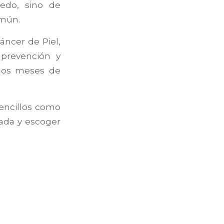
iedo, sino de
omún.
áncer de Piel,
 prevención y
 los meses de
encillos como
cuada y escoger