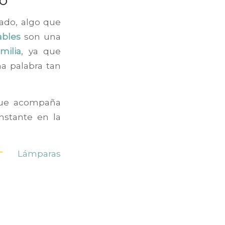
cado, algo que
ables
son una
milia
, ya que
a palabra tan
que acompaña
nstante en la
Lámparas