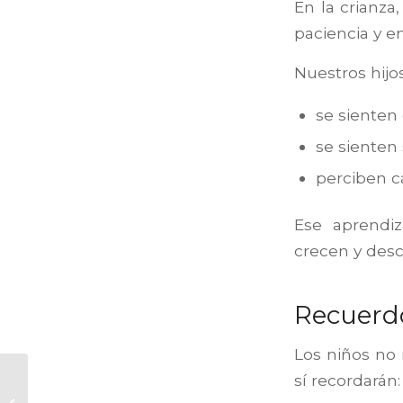
En la crianza,
paciencia y en
Nuestros hij
se sienten
se sienten
perciben c
Ese aprendi
crecen y des
Recuerdo
Los niños no
sí recordarán:
No pierdas dinero en
rebajas: claves para