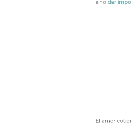
sino
dar impor
El amor cotid