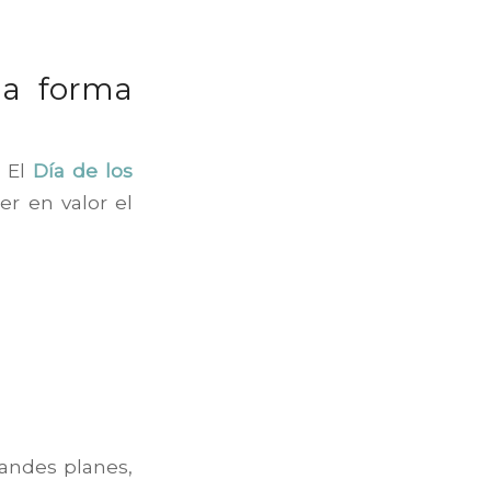
na forma
. El
Día de los
r en valor el
randes planes,