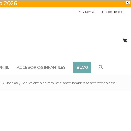
to 2026
X
Mi Cuenta
Lista de deseos
NTIL
ACCESORIOS INFANTILES
BLOG
S
/
Noticias
/
San Valentín en familia: el amor también se aprende en casa