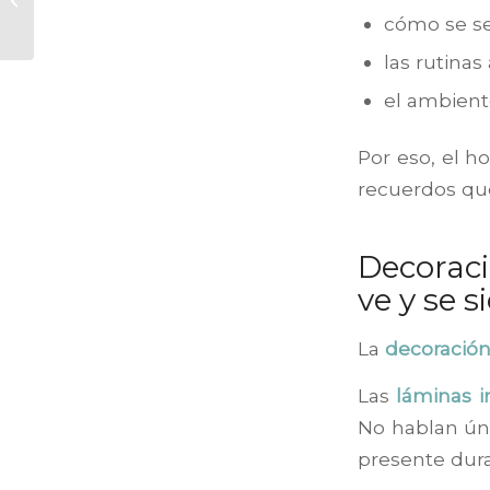
cómo se se
comprar mejor
las rutinas
el ambient
Por eso, el h
recuerdos qu
Decoraci
ve y se s
La
decoración 
Las
láminas i
No hablan ún
presente dura