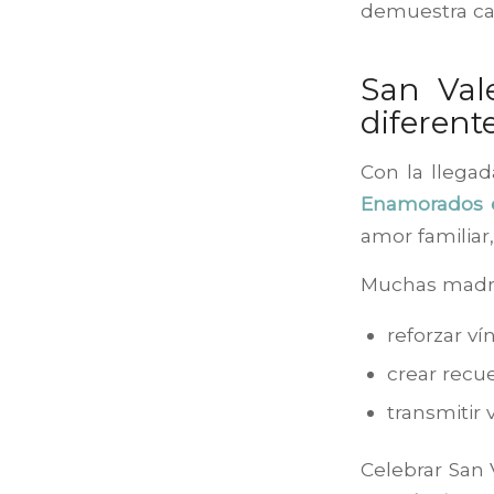
demuestra cad
San Val
diferent
Con la llegad
Enamorados e
amor familiar,
Muchas madre
reforzar ví
crear recu
transmitir
Celebrar San 