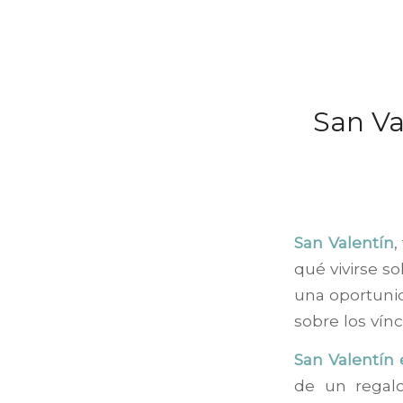
San Va
San Valentín
,
qué vivirse s
una oportunid
sobre los vín
San Valentín 
de un regal