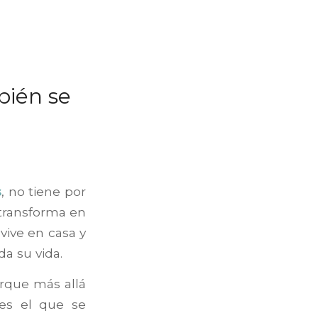
bién se
s
, no tiene por
 transforma en
vive en casa y
a su vida.
orque más allá
es el que se