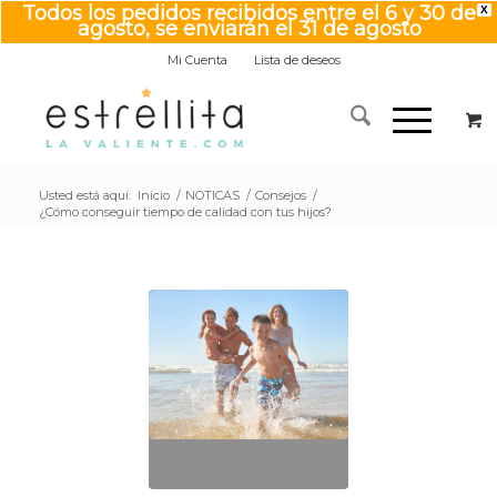
Todos los pedidos recibidos entre el 6 y 30 de
X
agosto, se enviarán el 31 de agosto
Mi Cuenta
Lista de deseos
Usted está aquí:
Inicio
/
NOTICAS
/
Consejos
/
¿Cómo conseguir tiempo de calidad con tus hijos?