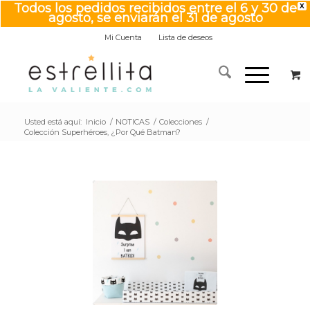
Todos los pedidos recibidos entre el 6 y 30 de
X
agosto, se enviarán el 31 de agosto
Mi Cuenta
Lista de deseos
Usted está aquí:
Inicio
/
NOTICAS
/
Colecciones
/
Colección Superhéroes, ¿Por Qué Batman?